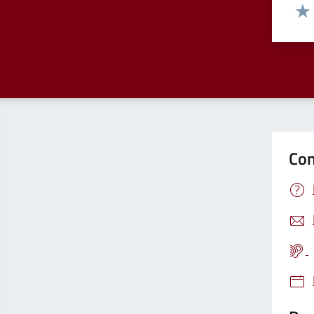
Valut
Valu
Con