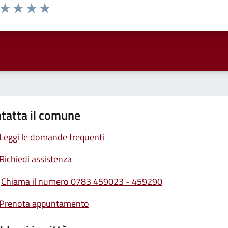
a da 1 a 5 stelle la pagina
ta 1 stelle su 5
Valuta 2 stelle su 5
Valuta 3 stelle su 5
Valuta 4 stelle su 5
Valuta 5 stelle su 5
tatta il comune
Leggi le domande frequenti
Richiedi assistenza
Chiama il numero 0783 459023 - 459290
Prenota appuntamento