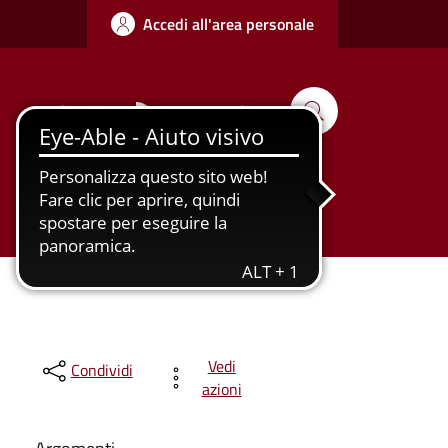
Accedi all'area personale
Seguici su
Cerca
Tutti gli
Urbanizzazione
argomenti...
Vedi
Condividi
azioni