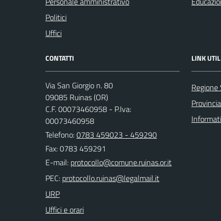
Personale amministrativo
Educazio
Politici
Uffici
CONTATTI
LINK UTIL
Via San Giorgio n. 80
Regione
09085 Ruinas (OR)
Provincia
C.F. 00073460958 - P.Iva:
Informat
00073460958
Telefono:
0783 459023 - 459290
Fax: 0783 459291
E-mail:
PEC:
URP
Uffici e orari