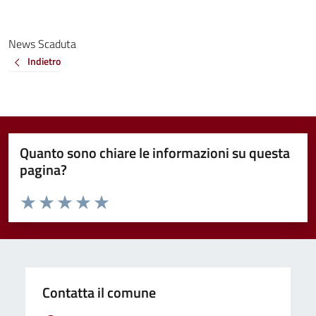
News Scaduta
Indietro
Quanto sono chiare le informazioni su questa
pagina?
Valuta da 1 a 5 stelle la pagina
Valuta 1 stelle su 5
Valuta 2 stelle su 5
Valuta 3 stelle su 5
Valuta 4 stelle su 5
Valuta 5 stelle su 5
Contatta il comune