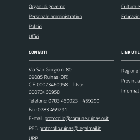
Organi di governo
Cultura 
Personale amministrativo
Educazio
Politici
Uffici
CONTATTI
LINK UTIL
Via San Giorgio n. 80
Regione
09085 Ruinas (OR)
Provincia
C.F. 00073460958 - P.Iva:
Informat
00073460958
Telefono:
0783 459023 - 459290
Fax: 0783 459291
E-mail:
PEC:
URP