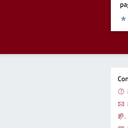
pa
Valut
Valu
Con