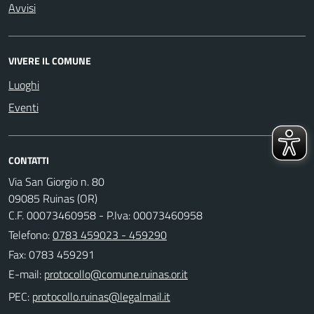
Avvisi
VIVERE IL COMUNE
Luoghi
Eventi
CONTATTI
Via San Giorgio n. 80
09085 Ruinas (OR)
C.F. 00073460958 - P.Iva: 00073460958
Telefono:
0783 459023 - 459290
Fax: 0783 459291
E-mail:
PEC: