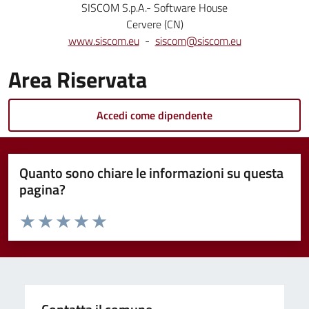
SISCOM S.p.A.- Software House
Cervere (CN)
www.siscom.eu
-
siscom@siscom.eu
Area Riservata
Accedi come dipendente
Quanto sono chiare le informazioni su questa
pagina?
Valuta da 1 a 5 stelle la pagina
Valuta 1 stelle su 5
Valuta 2 stelle su 5
Valuta 3 stelle su 5
Valuta 4 stelle su 5
Valuta 5 stelle su 5