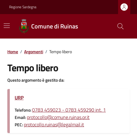
Regione Sardegna
Comune di Ruinas
Home
/
Argomenti
/
Tempo libero
Tempo libero
Questo argomento è gestito da:
URP
0783 459023 - 0783 459290 int. 1
Telefono:
protocollo@comune.ruinas.or.it
Email:
protocollo.ruinas@legalmail.it
PEC: