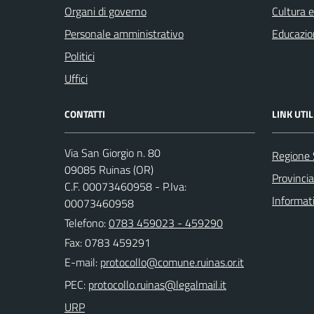
Organi di governo
Cultura 
Personale amministrativo
Educazio
Politici
Uffici
CONTATTI
LINK UTIL
Via San Giorgio n. 80
Regione
09085 Ruinas (OR)
Provincia
C.F. 00073460958 - P.Iva:
Informat
00073460958
Telefono:
0783 459023 - 459290
Fax: 0783 459291
E-mail:
PEC:
URP