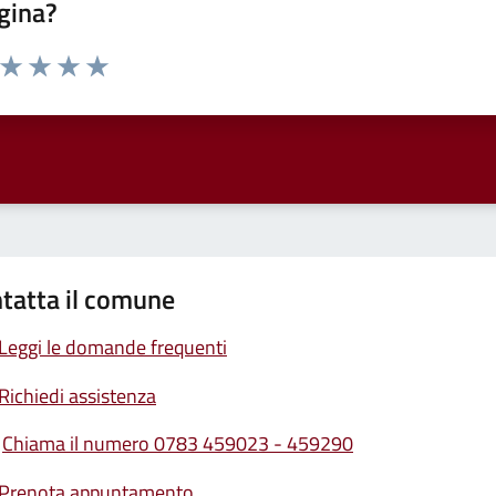
gina?
a da 1 a 5 stelle la pagina
ta 1 stelle su 5
Valuta 2 stelle su 5
Valuta 3 stelle su 5
Valuta 4 stelle su 5
Valuta 5 stelle su 5
tatta il comune
Leggi le domande frequenti
Richiedi assistenza
Chiama il numero 0783 459023 - 459290
Prenota appuntamento