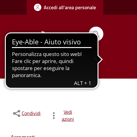
Accedi all'area personale
Seguici su
Cerca
Tutti gli
Urbanizzazione
argomenti...
Vedi
Condividi
azioni