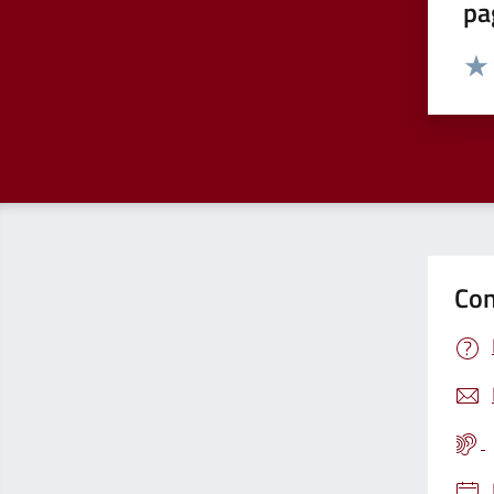
pa
Valut
Valu
Con