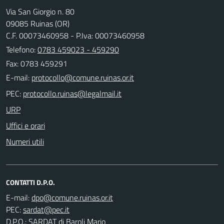
Via San Giorgio n. 80
09085 Ruinas (OR)
C.F. 00073460958 - P.Iva: 00073460958
Telefono:
0783 459023 - 459290
Fax: 0783 459291
E-mail:
PEC:
URP
Uffici e orari
Numeri utili
CONTATTI D.P.O.
E-mail:
PEC:
D.P.O.: SARDAT di Baroli Mario