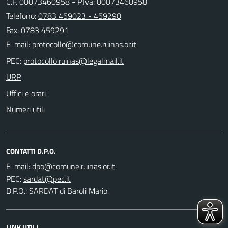
C.F. 00073460958 - P.Iva: 00073460958
Telefono:
0783 459023 - 459290
Fax: 0783 459291
E-mail:
PEC:
URP
Uffici e orari
Numeri utili
CONTATTI D.P.O.
E-mail:
PEC:
D.P.O.: SARDAT di Baroli Mario
LINK UTILI