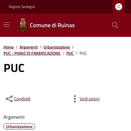
Regione Sardegna
Comune di Ruinas
Home
/
Argomenti
/
Urbanizzazione
/
PUC - PIANO DI FABBRICAZIONE
/
PUC
/
PUC
PUC
Condividi
Vedi azioni
Argomenti
Urbanizzazione