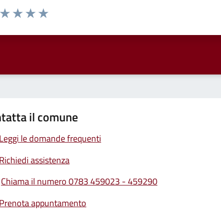
a da 1 a 5 stelle la pagina
ta 1 stelle su 5
Valuta 2 stelle su 5
Valuta 3 stelle su 5
Valuta 4 stelle su 5
Valuta 5 stelle su 5
tatta il comune
Leggi le domande frequenti
Richiedi assistenza
Chiama il numero 0783 459023 - 459290
Prenota appuntamento