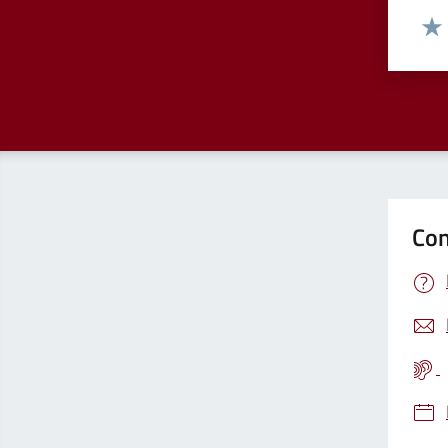
Valut
Valu
Con