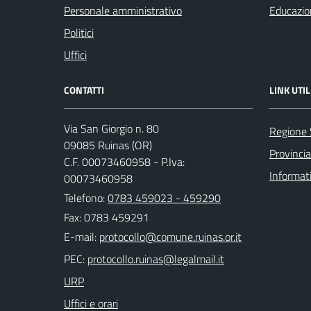
Personale amministrativo
Educazio
Politici
Uffici
CONTATTI
LINK UTIL
Via San Giorgio n. 80
Regione
09085 Ruinas (OR)
Provincia
C.F. 00073460958 - P.Iva:
Informat
00073460958
Telefono:
0783 459023 - 459290
Fax: 0783 459291
E-mail:
PEC:
URP
Uffici e orari