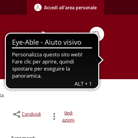
Accedi all'area personale
Seguici su
Cerca
Tutti gli
Urbanizzazione
argomenti...
ta
Vedi
Condividi
azioni