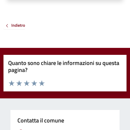
Indietro
Quanto sono chiare le informazioni su questa
pagina?
Valuta da 1 a 5 stelle la pagina
Valuta 1 stelle su 5
Valuta 2 stelle su 5
Valuta 3 stelle su 5
Valuta 4 stelle su 5
Valuta 5 stelle su 5
Contatta il comune