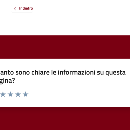
Indietro
anto sono chiare le informazioni su questa
gina?
a da 1 a 5 stelle la pagina
ta 1 stelle su 5
Valuta 2 stelle su 5
Valuta 3 stelle su 5
Valuta 4 stelle su 5
Valuta 5 stelle su 5