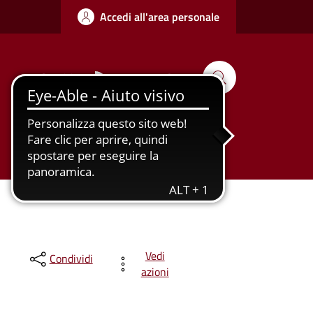
Accedi all'area personale
Seguici su
Cerca
Tutti gli
Urbanizzazione
argomenti...
Vedi
Condividi
azioni