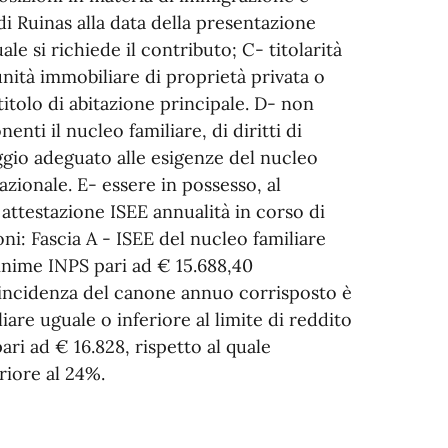
i Ruinas alla data della presentazione
e si richiede il contributo; C- titolarità
unità immobiliare di proprietà privata o
itolo di abitazione principale. D- non
enti il nucleo familiare, di diritti di
oggio adeguato alle esigenze del nucleo
 nazionale. E- essere in possesso, al
ttestazione ISEE annualità in corso di
oni: Fascia A - ISEE del nucleo familiare
inime INPS pari ad € 15.688,40
 l’incidenza del canone annuo corrisposto è
iare uguale o inferiore al limite di reddito
pari ad € 16.828, rispetto al quale
riore al 24%.